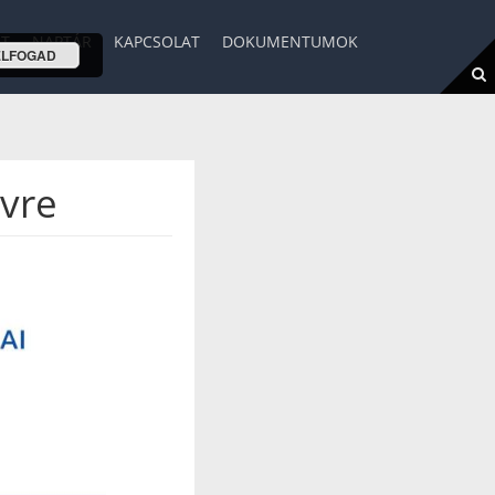
ET
NAPTÁR
KAPCSOLAT
DOKUMENTUMOK
ELFOGAD
évre